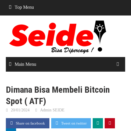
Skip
Top Menu
to
content
Main Menu
Dimana Bisa Membeli Bitcoin
Spot ( ATF)
20/01/2024
Admin SEIDE
Share on facebook
Tweet on twitter