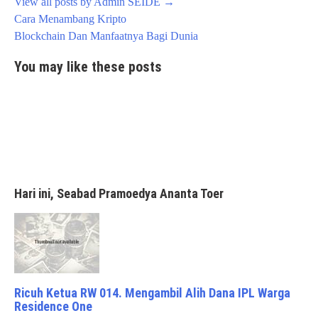
View all posts by Admin SEIDE
→
Post
Cara Menambang Kripto
navigation
Blockchain Dan Manfaatnya Bagi Dunia
You may like these posts
Hari ini, Seabad Pramoedya Ananta Toer
Ricuh Ketua RW 014. Mengambil Alih Dana IPL Warga
Residence One