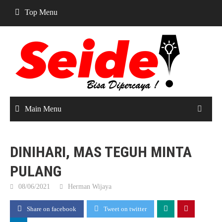
Skip
Top Menu
to
content
Main Menu
DINIHARI, MAS TEGUH MINTA
PULANG
08/06/2021
Herman Wijaya
Share on facebook
Tweet on twitter