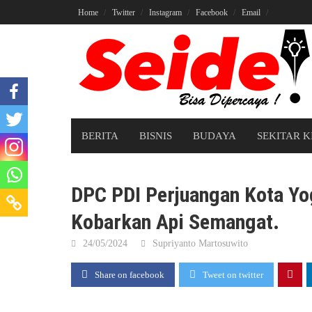
Skip
Home
Twitter
Instagram
Facebook
Email
to
content
BERITA
BISNIS
BUDAYA
SEKITAR K
DPC PDI Perjuangan Kota Yo
Kobarkan Api Semangat.
24/05/2024
Supriyanto Martosuwito
Share on facebook
Tweet on twitter