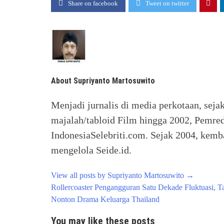
Share on facebook
Tweet on twitter
About Supriyanto Martosuwito
Menjadi jurnalis di media perkotaan, seja
majalah/tabloid Film hingga 2002, Pemred
IndonesiaSelebriti.com. Sejak 2004, kemba
mengelola Seide.id.
View all posts by Supriyanto Martosuwito
→
Post
Rollercoaster Pengangguran Satu Dekade Fluktuasi, 
navigation
Nonton Drama Keluarga Thailand
You may like these posts