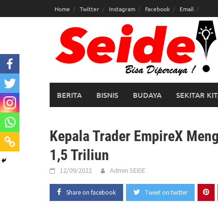
Skip
Home
Twitter
Instagram
Facebook
Email
to
content
BERITA
BISNIS
BUDAYA
SEKITAR KI
Kepala Trader EmpireX Meng
1,5 Triliun
12/09/2022
Admin SEIDE
Share on facebook
Tweet on twitter