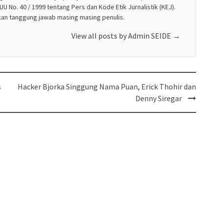
U No. 40 / 1999 tentang Pers dan Kode Etik Jurnalistik (KEJ).
akan tanggung jawab masing masing penulis.
View all posts by Admin SEIDE
→
s
Hacker Bjorka Singgung Nama Puan, Erick Thohir dan
Denny Siregar