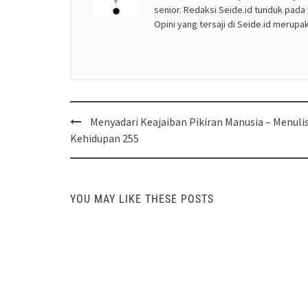
senior. Redaksi Seide.id tunduk pada U
Opini yang tersaji di Seide.id merup
Post
Menyadari Keajaiban Pikiran Manusia – Menuli
navigation
Kehidupan 255
YOU MAY LIKE THESE POSTS