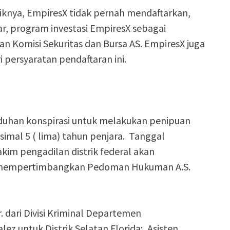
aliknya, EmpiresX tidak pernah mendaftarkan,
, program investasi EmpiresX sebagai
n Komisi Sekuritas dan Bursa AS. EmpiresX juga
i persyaratan pendaftaran ini.
duhan konspirasi untuk melakukan penipuan
mal 5 ( lima) tahun penjara. Tanggal
im pengadilan distrik federal akan
 mempertimbangkan Pedoman Hukuman A.S.
. dari Divisi Kriminal Departemen
ez untuk Distrik Selatan Florida; Asisten