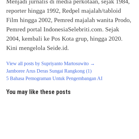
Menjadi jurnalis di media perkotaan, sejak 1984,
reporter hingga 1992, Redpel majalah/tabloid
Film hingga 2002, Pemred majalah wanita Prodo,
Pemred portal IndonesiaSelebriti.com. Sejak
2004, kembali ke Pos Kota grup, hingga 2020.
Kini mengelola Seide.id.
View all posts by Supriyanto Martosuwito
→
Post
Jamboree Arus Deras Sungai Rangkong (1)
navigation
5 Bahasa Pemograman Untuk Pengembangan AI
You may like these posts