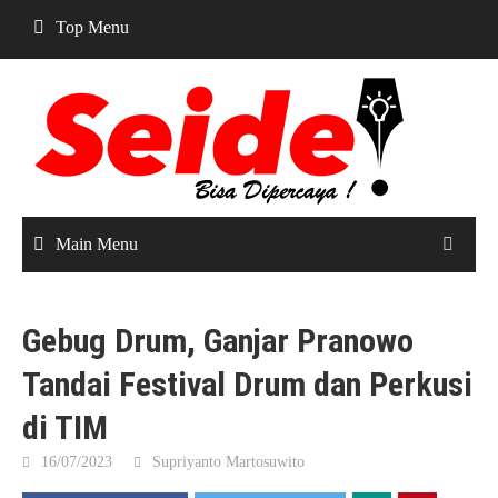
Skip
Top Menu
to
content
Main Menu
Gebug Drum, Ganjar Pranowo
Tandai Festival Drum dan Perkusi
di TIM
16/07/2023
Supriyanto Martosuwito