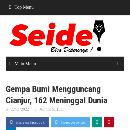
Skip
Top Menu
to
content
Main Menu
Gempa Bumi Mengguncang
Cianjur, 162 Meninggal Dunia
22/11/2022
Admin SEIDE
Share on facebook
Tweet on twitter