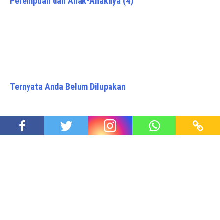
Perempuan dan Anak-Anaknya (4)
Ternyata Anda Belum Dilupakan
CryptoNews : Bitcoin Crabs Mengumpulkan BTC
Tertinggi Sepanjang Masa
Proudly powered by WordPress
|
Theme: Awaken Pro by
ThemezHut
.