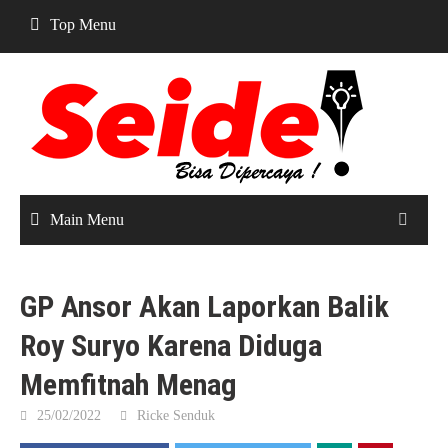
Skip
Top Menu
to
content
Main Menu
GP Ansor Akan Laporkan Balik
Roy Suryo Karena Diduga
Memfitnah Menag
25/02/2022
Ricke Senduk