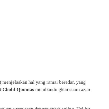
menjelaskan hal yang ramai beredar, yang
t
Cholil Qoumas
membandingkan suara azan
kan suara azan dengan suara anjing. Hal itu