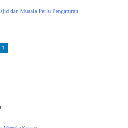
jid dan Musala Perlu Pengaturan
n
ryo Mengaku Kecewa