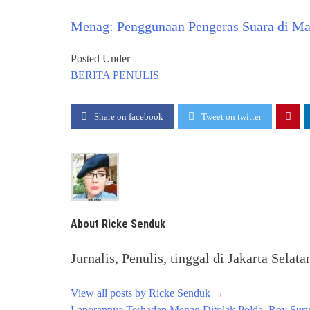
Menag: Penggunaan Pengeras Suara di Mas
Posted Under
BERITA
PENULIS
Share on facebook
Tweet on twitter
About Ricke Senduk
Jurnalis, Penulis, tinggal di Jakarta Selata
View all posts by Ricke Senduk
→
Post
Laporannya Terhadap Menag Ditolak Polda, Roy Su