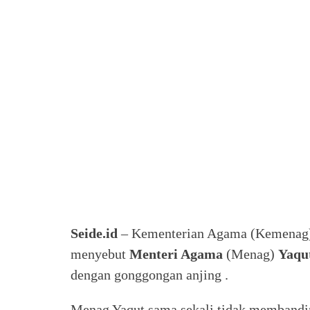
Seide.id
– Kementerian Agama (Kemenag) 
menyebut
Menteri Agama
(Menag)
Yaqu
dengan gonggongan anjing .
Menag Yaqut sama sekali tidak membanding