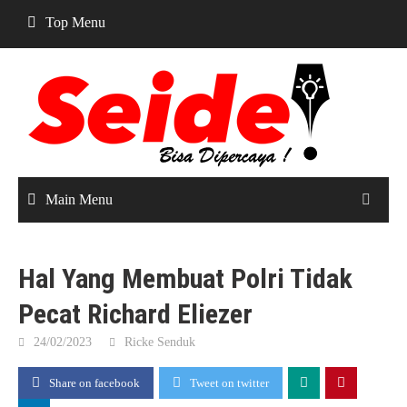
Skip
Top Menu
to
content
Main Menu
Hal Yang Membuat Polri Tidak
Pecat Richard Eliezer
24/02/2023
Ricke Senduk
Share on facebook
Tweet on twitter