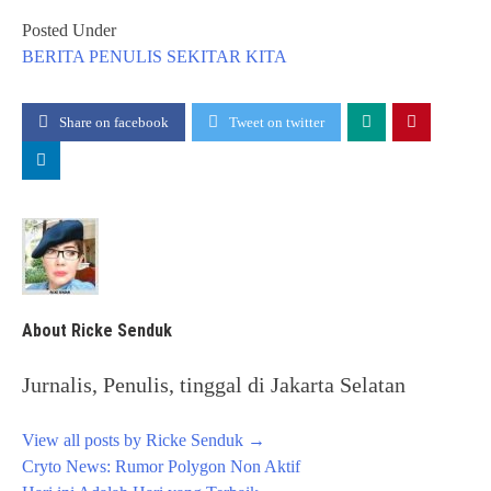
Posted Under
BERITA
PENULIS
SEKITAR KITA
Share on facebook
Tweet on twitter
About Ricke Senduk
Jurnalis, Penulis, tinggal di Jakarta Selatan
View all posts by Ricke Senduk
→
Post
Cryto News: Rumor Polygon Non Aktif
navigation