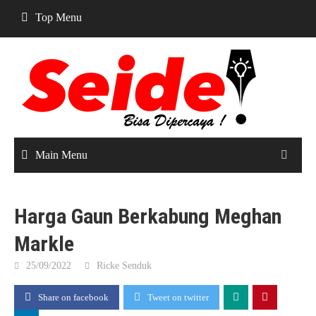
Skip
Top Menu
to
content
Main Menu
Harga Gaun Berkabung Meghan
Markle
25/09/2022
Ricke Senduk
Share on facebook
Tweet on twitter