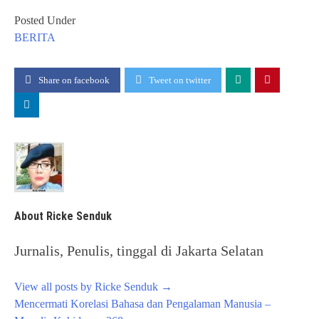
Posted Under
BERITA
Share on facebook
Tweet on twitter
About Ricke Senduk
Jurnalis, Penulis, tinggal di Jakarta Selatan
View all posts by Ricke Senduk
→
Post
Mencermati Korelasi Bahasa dan Pengalaman Manusia –
navigation