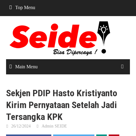
Skip
Top Menu
to
content
Main Menu
Sekjen PDIP Hasto Kristiyanto
Kirim Pernyataan Setelah Jadi
Tersangka KPK
26/12/2024
Admin SEIDE