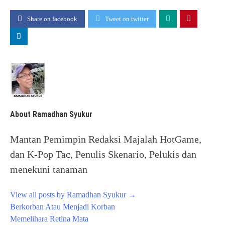
Share on facebook
Tweet on twitter
About Ramadhan Syukur
Mantan Pemimpin Redaksi Majalah HotGame,
dan K-Pop Tac, Penulis Skenario, Pelukis dan
menekuni tanaman
View all posts by Ramadhan Syukur
→
Post
Berkorban Atau Menjadi Korban
navigation
Memelihara Retina Mata