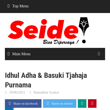
Skip
Top Menu
to
content
Main Menu
Idhul Adha & Basuki Tjahaja
Purnama
29/06/2023
Ramadhan Syukur
Share on facebook
Tweet on twitter