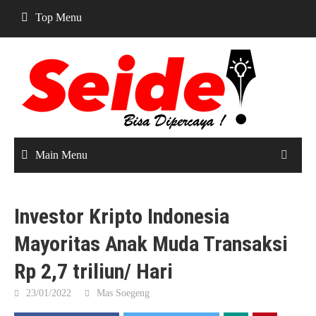
Skip
Top Menu
to
content
Main Menu
Investor Kripto Indonesia
Mayoritas Anak Muda Transaksi
Rp 2,7 triliun/ Hari
23/01/2022
Mas Soegeng