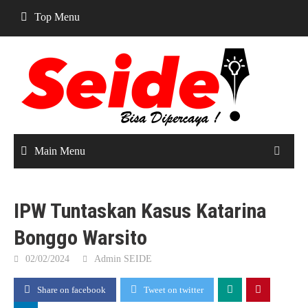
Skip
Top Menu
to
content
Main Menu
IPW Tuntaskan Kasus Katarina
Bonggo Warsito
02/02/2024
Admin SEIDE
Share on facebook
Tweet on twitter