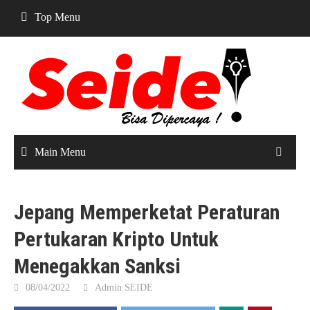
Skip
Top Menu
to
content
Main Menu
Jepang Memperketat Peraturan
Pertukaran Kripto Untuk
Menegakkan Sanksi
08/04/2022
Admin SEIDE