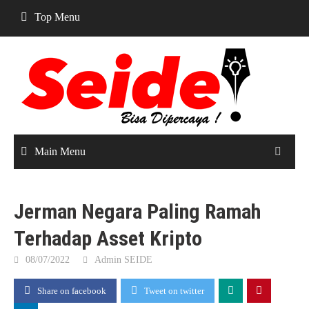
Skip
Top Menu
to
content
Main Menu
Jerman Negara Paling Ramah
Terhadap Asset Kripto
08/07/2022
Admin SEIDE
Share on facebook
Tweet on twitter