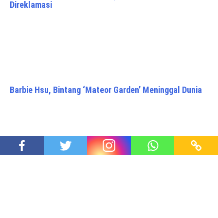
Direklamasi
Barbie Hsu, Bintang ‘Mateor Garden’ Meninggal Dunia
Resik Resik Kali, Walikota Jogja Terpilih Hasto
Wardoyo Turun Ke Kali Code
Proudly powered by WordPress
|
Theme: Awaken Pro by
ThemezHut
.