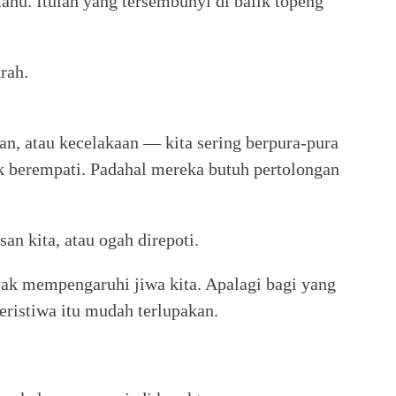
tahu. Itulah yang tersembunyi di balik topeng
rah.
han, atau kecelakaan — kita sering berpura-pura
tak berempati. Padahal mereka butuh pertolongan
an kita, atau ogah direpoti.
nyak mempengaruhi jiwa kita. Apalagi bagi yang
peristiwa itu mudah terlupakan.