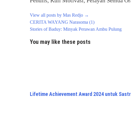
Penulis, Kuli Motivasi, Pelayan Semua Ora
View all posts by Mas Redjo
→
Post
CERITA WAYANG Narasoma (1)
navigation
Stories of Baduy: Minyak Perawan Ambu Pulung
You may like these posts
Lifetime Achievement Award 2024 untuk Sast