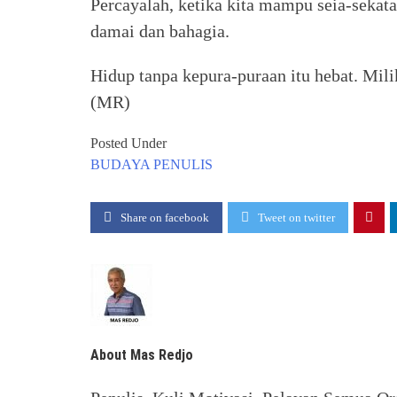
Percayalah, ketika kita mampu seia-sekata;
damai dan bahagia.
Hidup tanpa kepura-puraan itu hebat. Milik
(MR)
Posted Under
BUDAYA
PENULIS
Share on facebook
Tweet on twitter
About Mas Redjo