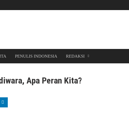
ITA
PENULIS INDONESIA
REDAKSI
diwara, Apa Peran Kita?