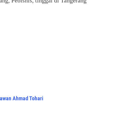
ng, Pebisnis, tinggal di Tangerang
rawan Ahmad Tohari