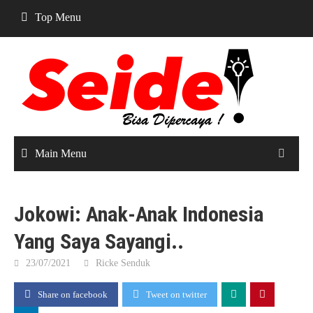
Skip
Top Menu
to
content
Main Menu
Jokowi: Anak-Anak Indonesia
Yang Saya Sayangi..
23/07/2021
Ricke Senduk
Share on facebook
Tweet on twitter