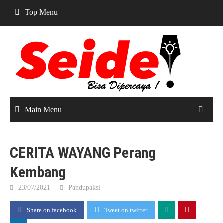
Skip
Top Menu
to
content
Main Menu
CERITA WAYANG Perang
Kembang
23/07/2021
Pandupaksi
Share on facebook
Tweet on twitter