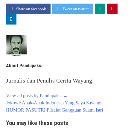
Share on facebook
Tweet on twitter
About Pandupaksi
Jurnalis dan Penulis Cerita Wayang
View all posts by Pandupaksi
→
Post
Jokowi: Anak-Anak Indonesia Yang Saya Sayangi..
navigation
HUMOR PASUTRI Filsafat Gangguan Suami Istri
You may like these posts