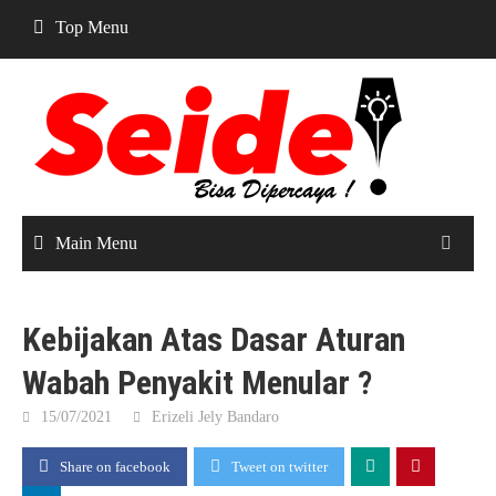
Skip
Top Menu
to
content
Main Menu
Kebijakan Atas Dasar Aturan
Wabah Penyakit Menular ?
15/07/2021
Erizeli Jely Bandaro
Share on facebook
Tweet on twitter