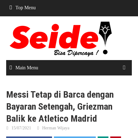
Skip
Top Menu
to
content
Main Menu
Messi Tetap di Barca dengan
Bayaran Setengah, Griezman
Balik ke Atletico Madrid
15/07/2021
Herman Wijaya