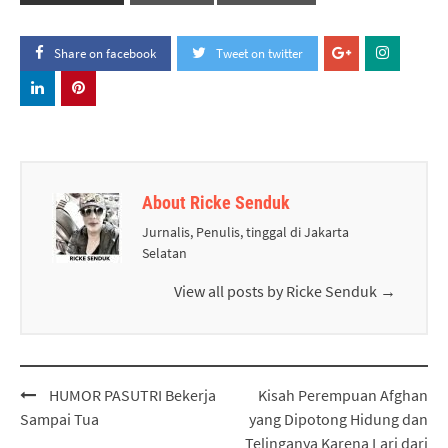
Share on facebook
Tweet on twitter
About Ricke Senduk
Jurnalis, Penulis, tinggal di Jakarta
Selatan
View all posts by Ricke Senduk
→
Post
HUMOR PASUTRI Bekerja
Kisah Perempuan Afghan
navigation
Sampai Tua
yang Dipotong Hidung dan
Telinganya Karena Lari dari