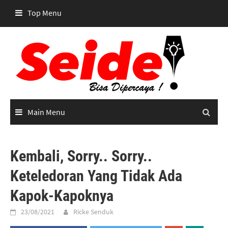
Skip
Top Menu
to
content
Main Menu
Kembali, Sorry.. Sorry..
Keteledoran Yang Tidak Ada
Kapok-Kapoknya
23/08/2021
Ricke Senduk