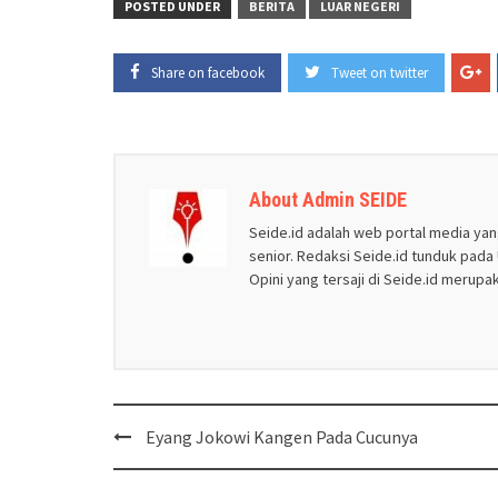
POSTED UNDER
BERITA
LUAR NEGERI
Share on facebook
Tweet on twitter
About Admin SEIDE
Seide.id adalah web portal media yan
senior. Redaksi Seide.id tunduk pada U
Opini yang tersaji di Seide.id merup
Post
Eyang Jokowi Kangen Pada Cucunya
navigation