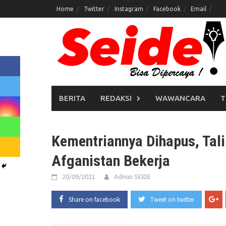
Skip
Home
Twitter
Instagram
Facebook
Email
to
content
BERITA
REDAKSI
WAWANCARA
T
Kementriannya Dihapus, Tal
Afganistan Bekerja
20/09/2021
Admin SEIDE
Share on facebook
Tweet on twitter