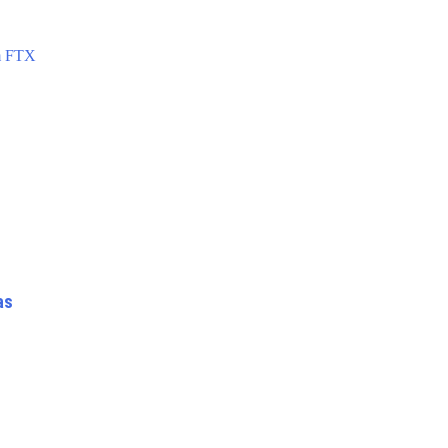
am FTX
as