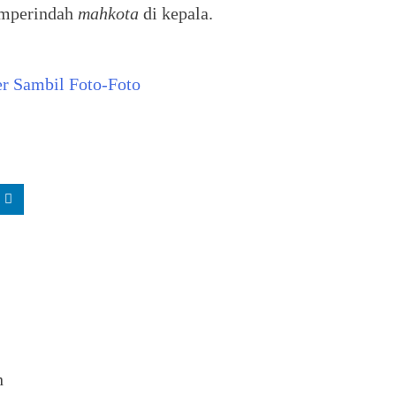
memperindah
mahkota
di kepala.
er Sambil Foto-Foto
n