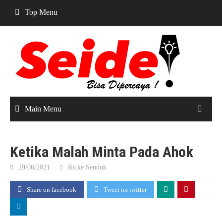
Skip
Top Menu
to
content
Main Menu
Ketika Malah Minta Pada Ahok
29/06/2021
Ricke Senduk
Share on facebook
Tweet on twitter