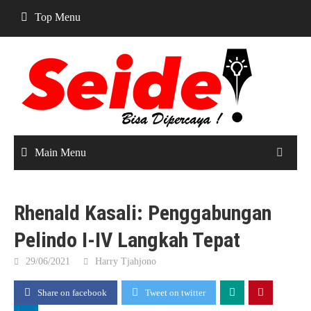
Skip
Top Menu
to
content
Main Menu
Rhenald Kasali: Penggabungan
Pelindo I-IV Langkah Tepat
29/06/2021
Harry Tjahjono
Share on facebook
Tweet on twitter