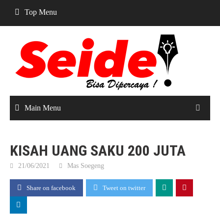
Skip
Top Menu
to
content
Main Menu
KISAH UANG SAKU 200 JUTA
21/06/2021
Mas Soegeng
Share on facebook
Tweet on twitter