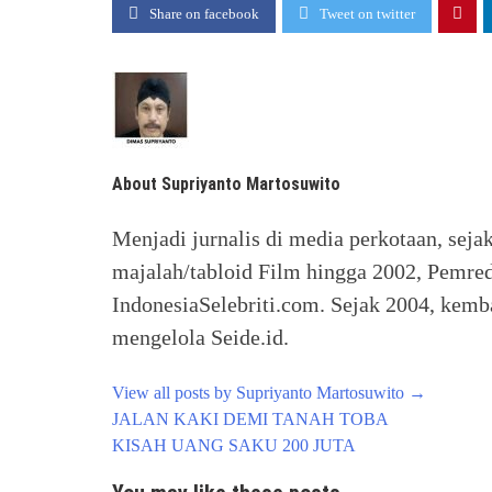
Share on facebook
Tweet on twitter
About Supriyanto Martosuwito
Menjadi jurnalis di media perkotaan, seja
majalah/tabloid Film hingga 2002, Pemred
IndonesiaSelebriti.com. Sejak 2004, kemba
mengelola Seide.id.
View all posts by Supriyanto Martosuwito
→
Post
JALAN KAKI DEMI TANAH TOBA
navigation
KISAH UANG SAKU 200 JUTA