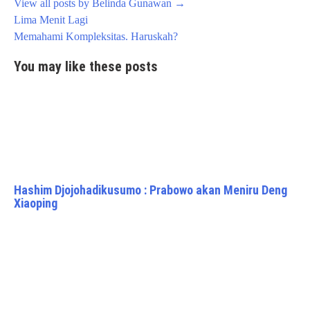
View all posts by Belinda Gunawan
→
Post
Lima Menit Lagi
navigation
Memahami Kompleksitas. Haruskah?
You may like these posts
Hashim Djojohadikusumo : Prabowo akan Meniru Deng
Xiaoping