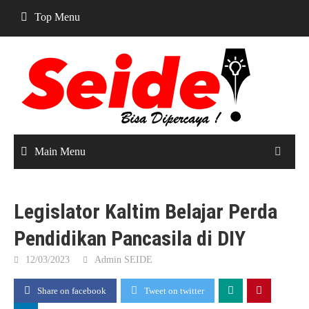
Skip
Top Menu
to
content
Main Menu
Legislator Kaltim Belajar Perda
Pendidikan Pancasila di DIY
12/03/2023
Admin SEIDE
Share on facebook
Tweet on twitter