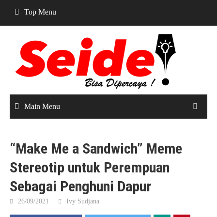
Skip
Top Menu
to
content
Main Menu
“Make Me a Sandwich” Meme
Stereotip untuk Perempuan
Sebagai Penghuni Dapur
26/09/2021
Ivy Sudjana