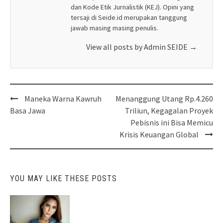
dan Kode Etik Jurnalistik (KEJ). Opini yang
tersaji di Seide.id merupakan tanggung
jawab masing masing penulis.
View all posts by Admin SEIDE
→
Post
Maneka Warna Kawruh
Menanggung Utang Rp.4.260
navigation
Basa Jawa
Triliun, Kegagalan Proyek
Pebisnis ini Bisa Memicu
Krisis Keuangan Global
YOU MAY LIKE THESE POSTS