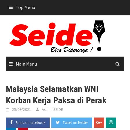
Skip
Top Menu
to
content
Main Menu
Malaysia Selamatkan WNI
Korban Kerja Paksa di Perak
25/09/2021
Admin SEIDE
Share on facebook
Tweet on twitter