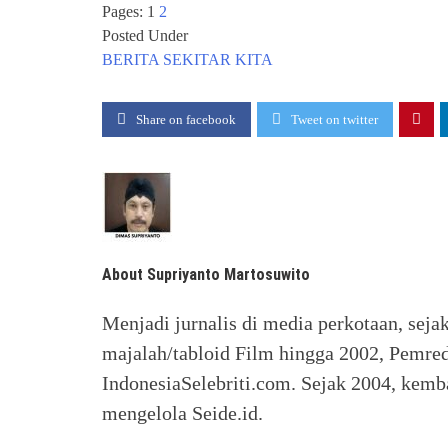
Pages:
1
2
Posted Under
BERITA
SEKITAR KITA
Share on facebook
Tweet on twitter
About Supriyanto Martosuwito
Menjadi jurnalis di media perkotaan, seja
majalah/tabloid Film hingga 2002, Pemred
IndonesiaSelebriti.com. Sejak 2004, kemba
mengelola Seide.id.