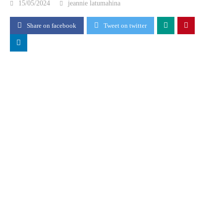
15/05/2024
jeannie latumahina
Share on facebook
Tweet on twitter