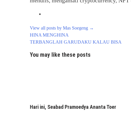
menulis, mengamati cryptocurrency, NFT d
View all posts by Mas Soegeng
→
Post
HINA MENGHINA
navigation
TERBANGLAH GARUDAKU KALAU BISA
You may like these posts
Hari ini, Seabad Pramoedya Ananta Toer