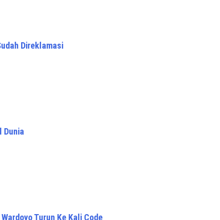
Sudah Direklamasi
l Dunia
o Wardoyo Turun Ke Kali Code