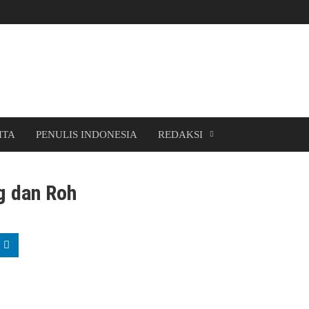
ITA
PENULIS INDONESIA
REDAKSI
g dan Roh