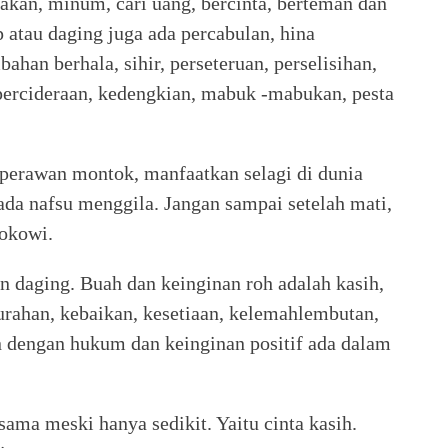
makan, minum, cari uang, bercinta, berteman dan
 atau daging juga ada percabulan, hina
han berhala, sihir, perseteruan, perselisihan,
, percideraan, kedengkian, mabuk -mabukan, pesta
 perawan montok, manfaatkan selagi di dunia
da nafsu menggila. Jangan sampai setelah mati,
Jokowi.
n daging. Buah dan keinginan roh adalah kasih,
urahan, kebaikan, kesetiaan, kelemahlembutan,
n dengan hukum dan keinginan positif ada dalam
sama meski hanya sedikit. Yaitu cinta kasih.