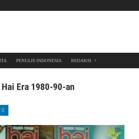
ITA
PENULIS INDONESIA
REDAKSI
 Hai Era 1980-90-an