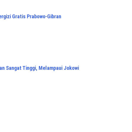
gizi Gratis Prabowo-Gibran
ran Sangat Tinggi, Melampaui Jokowi
ara Pemarah
 by
ThemezHut
.