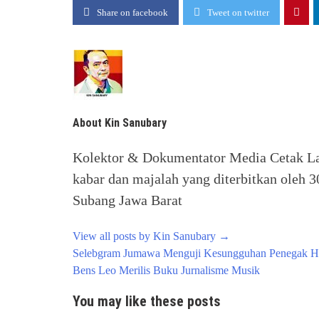
Share on facebook
Tweet on twitter
About Kin Sanubary
Kolektor & Dokumentator Media Cetak Law
kabar dan majalah yang diterbitkan oleh 3
Subang Jawa Barat
View all posts by Kin Sanubary
→
Post
Selebgram Jumawa Menguji Kesungguhan Penegak H
navigation
Bens Leo Merilis Buku Jurnalisme Musik
You may like these posts