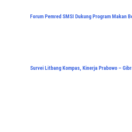
Forum Pemred SMSI Dukung Program Makan Ber
Survei Litbang Kompas, Kinerja Prabowo – Gib
Presiden Prabowo Subianto Disabotase oleh P
Proudly powered by WordPress
|
Theme: Awaken Pro