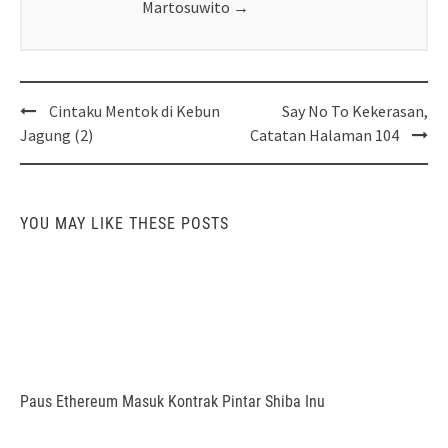
Martosuwito
→
Post
Cintaku Mentok di Kebun
Say No To Kekerasan,
navigation
Jagung (2)
Catatan Halaman 104
YOU MAY LIKE THESE POSTS
Paus Ethereum Masuk Kontrak Pintar Shiba Inu