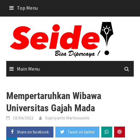
Skip
Top Menu
to
content
Main Menu
Mempertaruhkan Wibawa
Universitas Gajah Mada
18/04/2022
Supriyanto Martosuwito
Share on facebook
Tweet on twitter