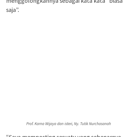
menggolongkannya sebagai kata kata “biasa
saja”.
Prof. Karna Wijaya dan isteri, Ny. Tutik Nurchasanah
“Saya memposting sesuatu yang sebenarnya