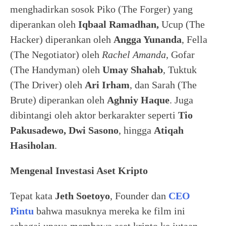
menghadirkan sosok Piko (The Forger) yang
diperankan oleh
Iqbaal Ramadhan,
Ucup (The
Hacker) diperankan oleh
Angga Yunanda
, Fella
(The Negotiator) oleh
Rachel Amanda
, Gofar
(The Handyman) oleh
Umay Shahab
, Tuktuk
(The Driver) oleh
Ari Irham
, dan Sarah (The
Brute) diperankan oleh
Aghniy Haque
. Juga
dibintangi oleh aktor berkarakter seperti
Tio
Pakusadewo, Dwi Sasono
, hingga
Atiqah
Hasiholan
.
Mengenal Investasi Aset Kripto
Tepat kata
Jeth Soetoyo
, Founder dan
CEO
Pintu
bahwa masuknya mereka ke film ini