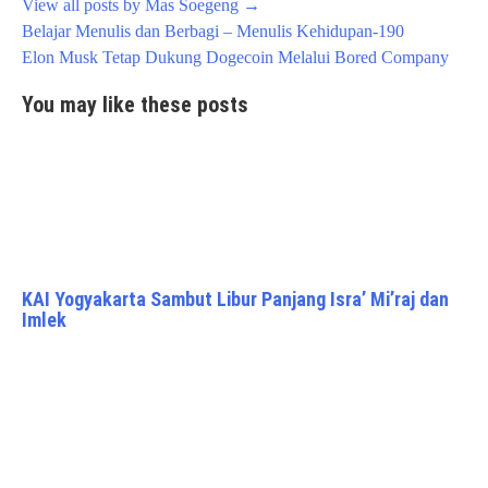
View all posts by Mas Soegeng
→
Post
Belajar Menulis dan Berbagi – Menulis Kehidupan-190
navigation
Elon Musk Tetap Dukung Dogecoin Melalui Bored Company
You may like these posts
KAI Yogyakarta Sambut Libur Panjang Isra’ Mi’raj dan
Imlek