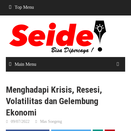
Skip
Top Menu
to
content
Main Menu
Menghadapi Krisis, Resesi,
Volatilitas dan Gelembung
Ekonomi
09/07/2022
Mas Soegeng