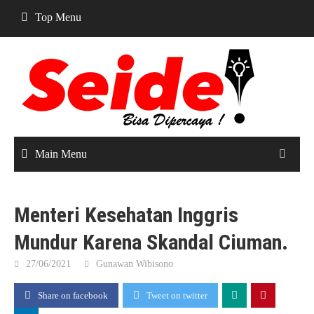
Skip
Top Menu
to
content
Main Menu
Menteri Kesehatan Inggris
Mundur Karena Skandal Ciuman.
27/06/2021
Gunawan Wibisono
Share on facebook
Tweet on twitter