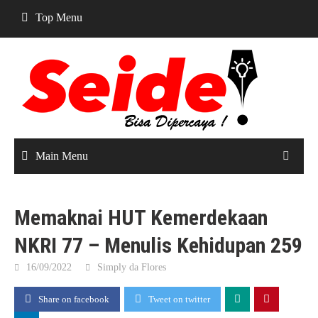
Skip
Top Menu
to
content
Main Menu
Memaknai HUT Kemerdekaan
NKRI 77 – Menulis Kehidupan 259
16/09/2022
Simply da Flores
Share on facebook
Tweet on twitter