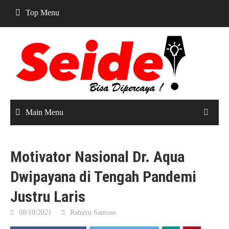
Skip
Top Menu
to
content
Main Menu
Motivator Nasional Dr. Aqua
Dwipayana di Tengah Pandemi
Justru Laris
08/10/2021
Rahayu Santoso