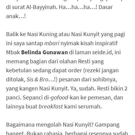
di surat Al-Bayyinah. Ha…ha…ha…! Dasar
anak…!
Balik ke Nasi Kuning atau Nasi Kunyit yang pagi
ini saya santap
mbari
nyimak kisah inspiratif
Mbak
Belinda Gunawan
di laman seide.id, ini
memang bagian dari olahan Resti yang
kebetulan sedang dapat order (rezeki jangan
ditolak,
Sis & Bro
…!) pesanan dari sohibnya,
yang kangen Nasi Kunyit. Ya, sudah. Resti bikin 2
panci. Sepanci di-
gofood
-kan ke pemesan, dan
lainnya buat
breakfast
kami serumah.
Bagaimana mengolah Nasi Kunyit? Gampang
banget. Bukan rahasia, berbagai resepnya sudah