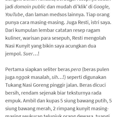
jadi
domain public
dan mudah di’klik’ di
Google,
YouTube
, dan laman medsos lainnya. Tiap orang
punya cara masing-masing. Juga Resti, istri saya.
Dari kumpulan lembar catatan resep ragam
kuliner, warisan para sesepuh, Resti mengolah
Nasi Kunyit yang bikin saya acungkan dua
jempol.
Suer
…!
Pertama siapkan seliter beras
pera
(beras pulen
juga
nggak
masalah,
sih
…!) seperti digunakan
Tukang Nasi Goreng pinggir jalan. Beras dicuci
bersih, rendam sejenak biar teksturnya rada
empuk. Ambil dan kupas 5 siung bawang putih, 5
siung bawang merah, 2 rimpang kunyit masing-
masing seukuran telunjuk orang dewasa, tuangi