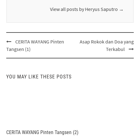
View all posts by Heryus Saputro
→
Post
CERITA WAYANG Pinten
Asap Rokok dan Doa yang
navigation
Tangsen (1)
Terkabul
YOU MAY LIKE THESE POSTS
CERITA WAYANG Pinten Tangsen (2)