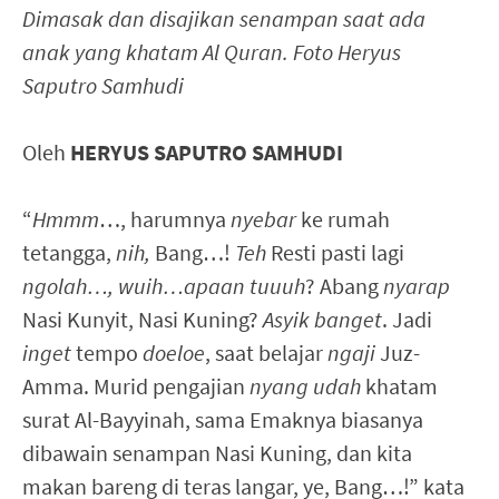
Dimasak dan disajikan senampan saat ada
anak yang khatam Al Quran. Foto Heryus
Saputro Samhudi
Oleh
HERYUS SAPUTRO SAMHUDI
“
Hmmm
…, harumnya
nyebar
ke rumah
tetangga,
nih,
Bang…!
Teh
Resti pasti lagi
ngolah…, wuih…apaan tuuuh
? Abang
nyarap
Nasi Kunyit, Nasi Kuning?
Asyik banget
. Jadi
inget
tempo
doeloe
, saat belajar
ngaji
Juz-
Amma. Murid pengajian
nyang udah
khatam
surat Al-Bayyinah, sama Emaknya biasanya
dibawain senampan Nasi Kuning, dan kita
makan bareng di teras langar, ye, Bang…!” kata