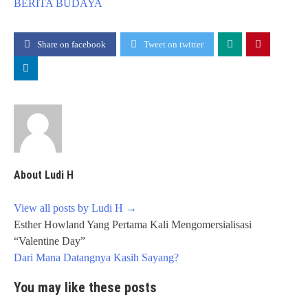
BERITA
BUDAYA
Share on facebook
Tweet on twitter
About Ludi H
View all posts by Ludi H
→
Post
Esther Howland Yang Pertama Kali Mengomersialisasi
navigation
“Valentine Day”
Dari Mana Datangnya Kasih Sayang?
You may like these posts