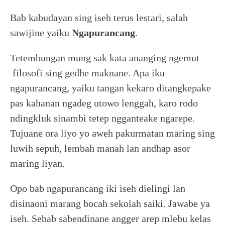
Bab kabudayan sing iseh terus lestari, salah
sawijine yaiku
Ngapurancang
.
Tetembungan mung sak kata ananging ngemut
filosofi sing gedhe maknane. Apa iku
ngapurancang, yaiku tangan kekaro ditangkepake
pas kahanan ngadeg utowo lenggah, karo rodo
ndingkluk sinambi tetep ngganteake ngarepe.
Tujuane ora liyo yo aweh pakurmatan maring sing
luwih sepuh, lembah manah lan andhap asor
maring liyan.
Opo bab ngapurancang iki iseh dielingi lan
disinaoni marang bocah sekolah saiki. Jawabe ya
iseh. Sebab sabendinane angger arep mlebu kelas