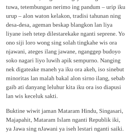
tuwa, tetembungan nerimo ing pandum – urip iku
urup – alon waton kelakon, tradisi tahunan ning
desa-desa, ageman beskap blangkon lan liya
liyane iseh tetep dilestarekake nganti seprene. Yo
ono siji loro wong sing solah tingkahe wis ora
njawani, ateges ilang jawane, nganggep budoyo
soko nagari liyo luwih apik sempurno. Nanging
nek digateake maneh ya iku ora akeh, iso sinebut
minoritas lan malah bakal alon sirno ilang, sebab
gaib ati danyang leluhur kita iku ora iso diapusi
lan wis keceluk sakti.
Buktine wiwit jaman Mataram Hindu, Singasari,
Majapahit, Mataram Islam nganti Republik iki,
ya Jawa sing nJawani ya iseh lestari nganti saiki.