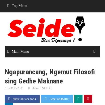
Skip
Top Menu
to
content
Main Menu
Ngapurancang, Ngemut Filosofi
sing Gedhe Maknane
23/09/2021
Admin SEIDE
Share on facebook
Tweet on twitter