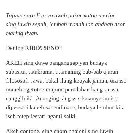
Tujuane ora liyo yo aweh pakurmatan maring
sing luwih sepuh, lembah manah lan andhap asor
maring liyan.
Dening
RIRIZ SENO
*
AKEH sing duwe panganggep yen budaya
subasita, tatakrama, utamaning bab-bab ajaran
filososofi Jawa, bakal ilang keoyak jaman, ora iso
maneh ngetutne majune peradaban kang sarwa
canggih iki. Ananging sing wis kasunyatan iso
dipersani kabeh sabendinane, budaya leluhur kita
iseh tetep lestari nganti saiki.
Akeh contone, sing enom ngajeni sing luwih