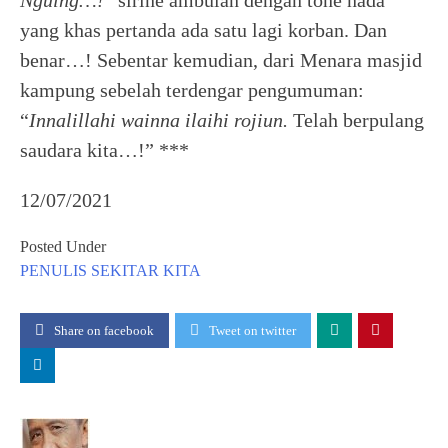
Nguing…!
” sirine ambulan dengan tone nada
yang khas pertanda ada satu lagi korban. Dan
benar…! Sebentar kemudian, dari Menara masjid
kampung sebelah terdengar pengumuman:
“
Innalillahi wainna
ilaihi rojiun.
Telah berpulang
saudara kita…!” ***
12/07/2021
Posted Under
PENULIS
SEKITAR KITA
Share on facebook
Tweet on twitter