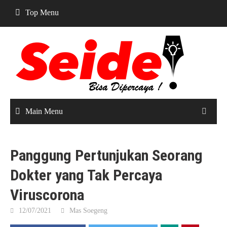
Skip
Top Menu
to
content
Main Menu
Panggung Pertunjukan Seorang
Dokter yang Tak Percaya
Viruscorona
12/07/2021
Mas Soegeng