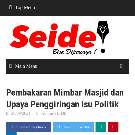
Skip
Top Menu
to
content
Main Menu
Pembakaran Mimbar Masjid dan
Upaya Penggiringan Isu Politik
26/09/2021
Admin SEIDE
Share on facebook
Tweet on twitter