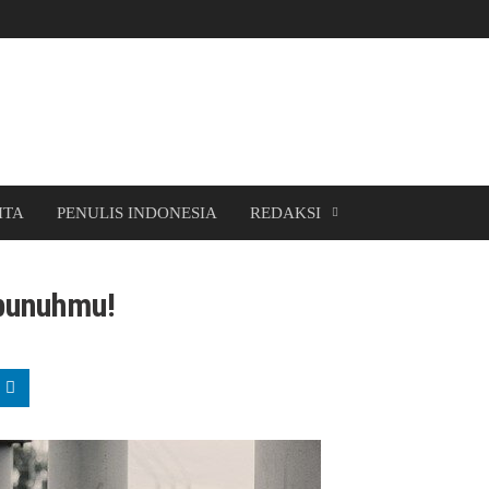
ITA
PENULIS INDONESIA
REDAKSI
bunuhmu!