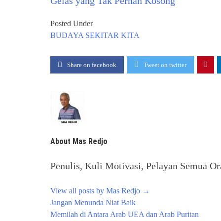
Gelas yang Tak Pernah Kosong
Posted Under
BUDAYA
SEKITAR KITA
Share on facebook
Tweet on twitter
About Mas Redjo
Penulis, Kuli Motivasi, Pelayan Semua Ora
View all posts by Mas Redjo
→
Post
Jangan Menunda Niat Baik
navigation
Memilah di Antara Arab UEA dan Arab Puritan