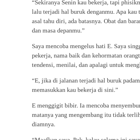
“Sekiranya Senin kau bekerja, tapi phisik
lalu terjadi hal buruk denganmu. Apa kau 
asal tahu diri, ada batasnya. Obat dan bar
dan masa depanmu.”
Saya mencoba mengelus hati E. Saya sing
pekerja, nama baik dan kehormatan orangt
tendensi, menilai, dan apalagi untuk men
“E, jika di jalanan terjadi hal buruk pad
memasukkan kau bekerja di sini.”
E menggigit bibir. Ia mencoba menyembun
matanya yang mengembang itu tidak terlih
diamnya.
“Maafkan saya, Pak, kalau selama ini say