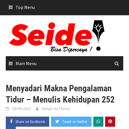
Skip
Top Menu
to
content
Main Menu
Menyadari Makna Pengalaman
Tidur – Menulis Kehidupan 252
09/09/2022
Simply da Flores
Share on facebook
Tweet on twitter